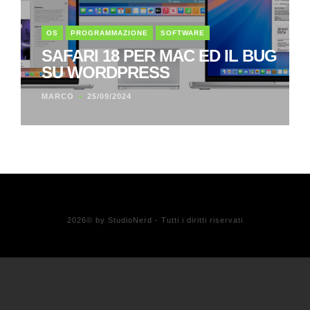
OS
PROGRAMMAZIONE
SOFTWARE
SAFARI 18 PER MAC ED IL BUG
SU WORDPRESS
MARCO
25/09/2024
2026
© by StudioNerd - Tutti i diritti riservati