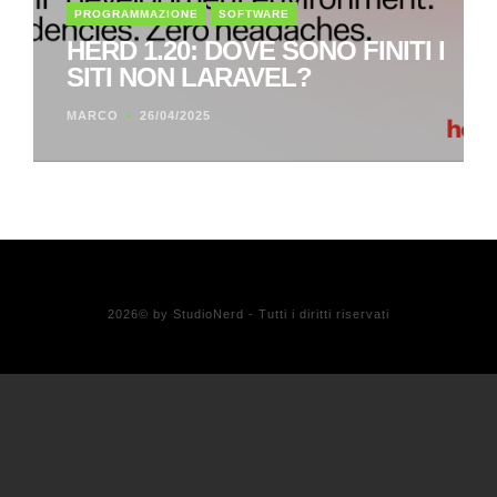
PROGRAMMAZIONE
SOFTWARE
HERD 1.20: DOVE SONO FINITI I
SITI NON LARAVEL?
MARCO
26/04/2025
2026
© by StudioNerd - Tutti i diritti riservati