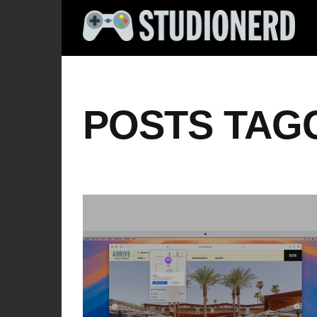
POSTS TAGG