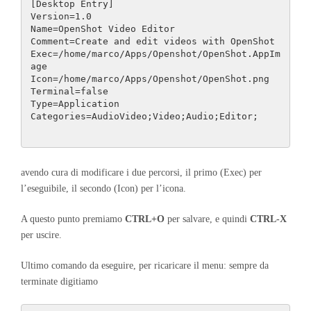
[Desktop Entry]

Version=1.0

Name=OpenShot Video Editor

Comment=Create and edit videos with OpenShot

Exec=/home/marco/Apps/Openshot/OpenShot.AppIm
age

Icon=/home/marco/Apps/Openshot/OpenShot.png

Terminal=false

Type=Application

Categories=AudioVideo;Video;Audio;Editor;
avendo cura di modificare i due percorsi, il primo (Exec) per
l’eseguibile, il secondo (Icon) per l’icona.
A questo punto premiamo
CTRL+O
per salvare, e quindi
CTRL-X
per uscire.
Ultimo comando da eseguire, per ricaricare il menu: sempre da
terminate digitiamo