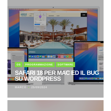
OS
PROGRAMMAZIONE
SOFTWARE
SAFARI 18 PER MAC ED IL BUG
SU WORDPRESS
MARCO
25/09/2024