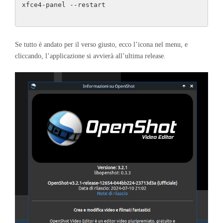
xfce4-panel --restart
Se tutto è andato per il verso giusto, ecco l’icona nel menu, e
cliccando, l’applicazione si avvierà all’ultima release.