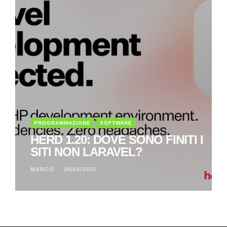
PROGRAMMAZIONE
SOFTWARE
HERD 1.20: DOVE SONO FINITI I
SITI NON LARAVEL?
MARCO
26/04/2025